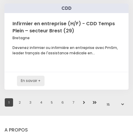
CDD
Infirmier en entreprise (H/F) - CDD Temps
Plein – secteur Brest (29)
Bretagne
Devenez infirmier ou infirmière en entreprise avec PmSm,
leader français de l'assistance médicale en...
En savoir +
1
2
3
4
5
6
7
A PROPOS