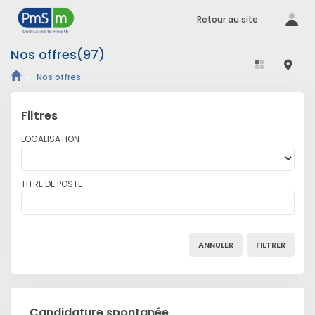
Se connecter
Retour au site
Retour au site
Nos offres
(97)
Nos offres
Filtres
LOCALISATION
TITRE DE POSTE
ANNULER
FILTRER
Candidature spontanée